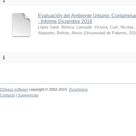
1
Evaluación del Ambiente Urbano: Contaminac
- Informe Diciembre 2016
López Sardi, Mónica
;
Larroudé, Victoria
;
Curti, Nicolas
;
Alejandro
;
Beltrán, Alexis
(
Universidad de Palermo
,
201
1
DSpace software
copyright © 2002-2015
DuraSpace
Contacto
|
Sugerencias