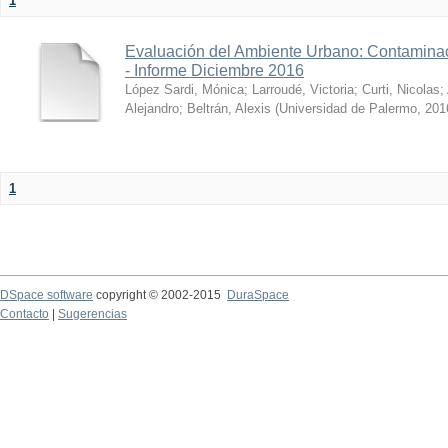
1
Evaluación del Ambiente Urbano: Contaminac
- Informe Diciembre 2016
López Sardi, Mónica
;
Larroudé, Victoria
;
Curti, Nicolas
;
Alejandro
;
Beltrán, Alexis
(
Universidad de Palermo
,
201
1
DSpace software
copyright © 2002-2015
DuraSpace
Contacto
|
Sugerencias