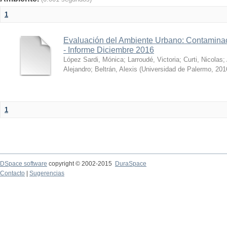
1
Evaluación del Ambiente Urbano: Contaminac
- Informe Diciembre 2016
López Sardi, Mónica
;
Larroudé, Victoria
;
Curti, Nicolas
;
Alejandro
;
Beltrán, Alexis
(
Universidad de Palermo
,
201
1
DSpace software
copyright © 2002-2015
DuraSpace
Contacto
|
Sugerencias