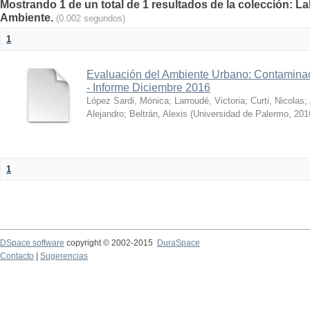
Mostrando 1 de un total de 1 resultados de la colección: La
Ambiente.
(0.002 segundos)
1
Evaluación del Ambiente Urbano: Contaminac
- Informe Diciembre 2016
López Sardi, Mónica
;
Larroudé, Victoria
;
Curti, Nicolas
;
Alejandro
;
Beltrán, Alexis
(
Universidad de Palermo
,
201
1
DSpace software
copyright © 2002-2015
DuraSpace
Contacto
|
Sugerencias