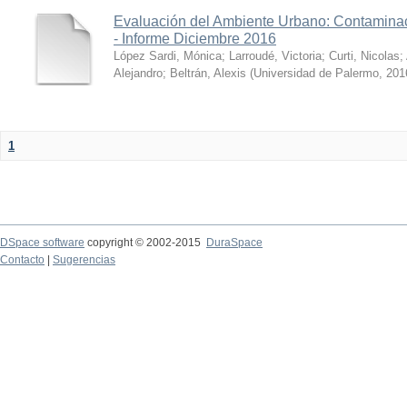
Evaluación del Ambiente Urbano: Contaminac
- Informe Diciembre 2016
López Sardi, Mónica
;
Larroudé, Victoria
;
Curti, Nicolas
;
Alejandro
;
Beltrán, Alexis
(
Universidad de Palermo
,
201
1
DSpace software
copyright © 2002-2015
DuraSpace
Contacto
|
Sugerencias