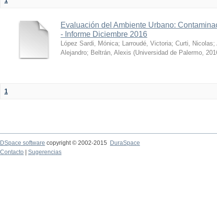
1
Evaluación del Ambiente Urbano: Contaminac
- Informe Diciembre 2016
López Sardi, Mónica
;
Larroudé, Victoria
;
Curti, Nicolas
;
Alejandro
;
Beltrán, Alexis
(
Universidad de Palermo
,
201
1
DSpace software
copyright © 2002-2015
DuraSpace
Contacto
|
Sugerencias