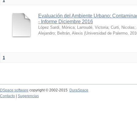
1
Evaluación del Ambiente Urbano: Contaminac
- Informe Diciembre 2016
López Sardi, Mónica
;
Larroudé, Victoria
;
Curti, Nicolas
;
Alejandro
;
Beltrán, Alexis
(
Universidad de Palermo
,
201
1
DSpace software
copyright © 2002-2015
DuraSpace
Contacto
|
Sugerencias