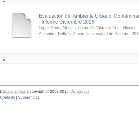
1
Evaluación del Ambiente Urbano: Contaminac
- Informe Diciembre 2016
López Sardi, Mónica
;
Larroudé, Victoria
;
Curti, Nicolas
;
Alejandro
;
Beltrán, Alexis
(
Universidad de Palermo
,
201
1
DSpace software
copyright © 2002-2015
DuraSpace
Contacto
|
Sugerencias