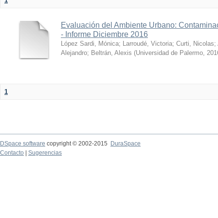
1
Evaluación del Ambiente Urbano: Contaminac
- Informe Diciembre 2016
López Sardi, Mónica
;
Larroudé, Victoria
;
Curti, Nicolas
;
Alejandro
;
Beltrán, Alexis
(
Universidad de Palermo
,
201
1
DSpace software
copyright © 2002-2015
DuraSpace
Contacto
|
Sugerencias