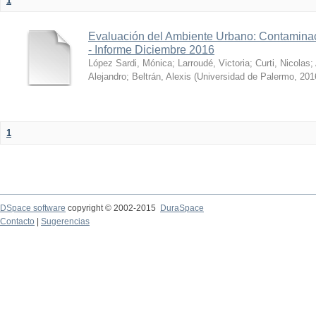
1
Evaluación del Ambiente Urbano: Contaminac
- Informe Diciembre 2016
López Sardi, Mónica
;
Larroudé, Victoria
;
Curti, Nicolas
;
Alejandro
;
Beltrán, Alexis
(
Universidad de Palermo
,
201
1
DSpace software
copyright © 2002-2015
DuraSpace
Contacto
|
Sugerencias