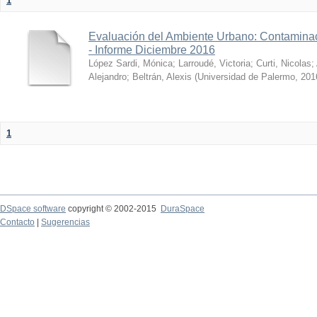
1
Evaluación del Ambiente Urbano: Contaminac
- Informe Diciembre 2016
López Sardi, Mónica
;
Larroudé, Victoria
;
Curti, Nicolas
;
Alejandro
;
Beltrán, Alexis
(
Universidad de Palermo
,
201
1
DSpace software
copyright © 2002-2015
DuraSpace
Contacto
|
Sugerencias