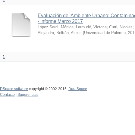
1
Evaluación del Ambiente Urbano: Contaminac
- Informe Marzo 2017
López Sardi, Mónica
;
Larroudé, Victoria
;
Curti, Nicolas
;
Alejandro
;
Beltrán, Alexis
(
Universidad de Palermo
,
201
1
DSpace software
copyright © 2002-2015
DuraSpace
Contacto
|
Sugerencias