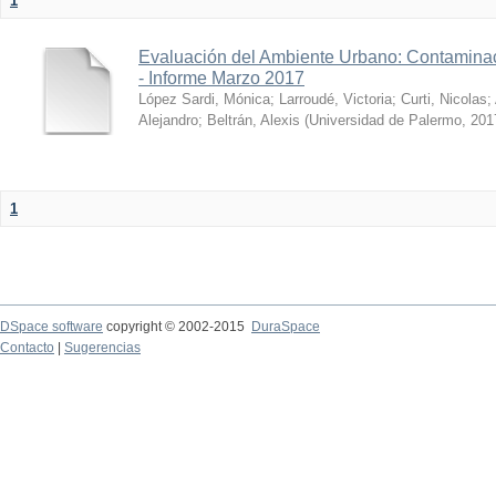
1
Evaluación del Ambiente Urbano: Contaminac
- Informe Marzo 2017
López Sardi, Mónica
;
Larroudé, Victoria
;
Curti, Nicolas
;
Alejandro
;
Beltrán, Alexis
(
Universidad de Palermo
,
201
1
DSpace software
copyright © 2002-2015
DuraSpace
Contacto
|
Sugerencias