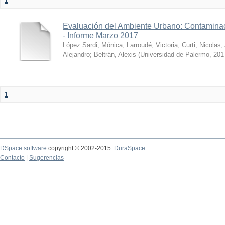
1
Evaluación del Ambiente Urbano: Contaminac
- Informe Marzo 2017
López Sardi, Mónica
;
Larroudé, Victoria
;
Curti, Nicolas
;
Alejandro
;
Beltrán, Alexis
(
Universidad de Palermo
,
201
1
DSpace software
copyright © 2002-2015
DuraSpace
Contacto
|
Sugerencias