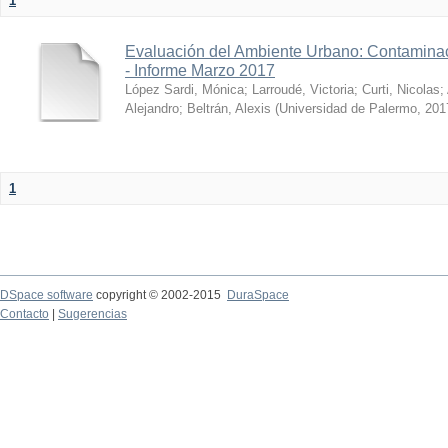
1
Evaluación del Ambiente Urbano: Contaminac
- Informe Marzo 2017
López Sardi, Mónica
;
Larroudé, Victoria
;
Curti, Nicolas
;
Alejandro
;
Beltrán, Alexis
(
Universidad de Palermo
,
201
1
DSpace software
copyright © 2002-2015
DuraSpace
Contacto
|
Sugerencias