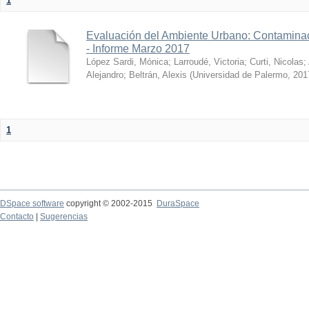
1
Evaluación del Ambiente Urbano: Contaminac
- Informe Marzo 2017
López Sardi, Mónica
;
Larroudé, Victoria
;
Curti, Nicolas
;
Alejandro
;
Beltrán, Alexis
(
Universidad de Palermo
,
201
1
DSpace software
copyright © 2002-2015
DuraSpace
Contacto
|
Sugerencias