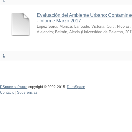
1
Evaluación del Ambiente Urbano: Contaminac
- Informe Marzo 2017
López Sardi, Mónica
;
Larroudé, Victoria
;
Curti, Nicolas
;
Alejandro
;
Beltrán, Alexis
(
Universidad de Palermo
,
201
1
DSpace software
copyright © 2002-2015
DuraSpace
Contacto
|
Sugerencias