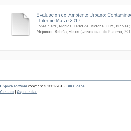
1
Evaluación del Ambiente Urbano: Contaminac
- Informe Marzo 2017
López Sardi, Mónica
;
Larroudé, Victoria
;
Curti, Nicolas
;
Alejandro
;
Beltrán, Alexis
(
Universidad de Palermo
,
201
1
DSpace software
copyright © 2002-2015
DuraSpace
Contacto
|
Sugerencias