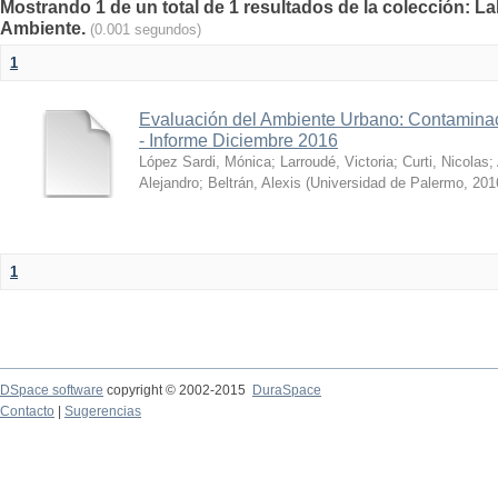
Mostrando 1 de un total de 1 resultados de la colección: La
Ambiente.
(0.001 segundos)
1
Evaluación del Ambiente Urbano: Contaminac
- Informe Diciembre 2016
López Sardi, Mónica
;
Larroudé, Victoria
;
Curti, Nicolas
;
Alejandro
;
Beltrán, Alexis
(
Universidad de Palermo
,
201
1
DSpace software
copyright © 2002-2015
DuraSpace
Contacto
|
Sugerencias