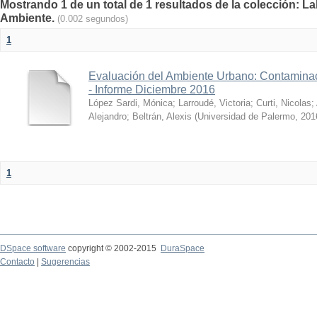
Mostrando 1 de un total de 1 resultados de la colección: La
Ambiente.
(0.002 segundos)
1
Evaluación del Ambiente Urbano: Contaminac
- Informe Diciembre 2016
López Sardi, Mónica
;
Larroudé, Victoria
;
Curti, Nicolas
;
Alejandro
;
Beltrán, Alexis
(
Universidad de Palermo
,
201
1
DSpace software
copyright © 2002-2015
DuraSpace
Contacto
|
Sugerencias