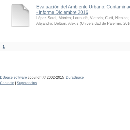
Evaluación del Ambiente Urbano: Contaminac
- Informe Diciembre 2016
López Sardi, Mónica
;
Larroudé, Victoria
;
Curti, Nicolas
;
Alejandro
;
Beltrán, Alexis
(
Universidad de Palermo
,
201
1
DSpace software
copyright © 2002-2015
DuraSpace
Contacto
|
Sugerencias