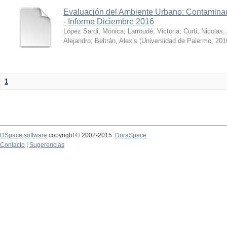
Evaluación del Ambiente Urbano: Contaminac
- Informe Diciembre 2016
López Sardi, Mónica
;
Larroudé, Victoria
;
Curti, Nicolas
;
Alejandro
;
Beltrán, Alexis
(
Universidad de Palermo
,
201
1
DSpace software
copyright © 2002-2015
DuraSpace
Contacto
|
Sugerencias