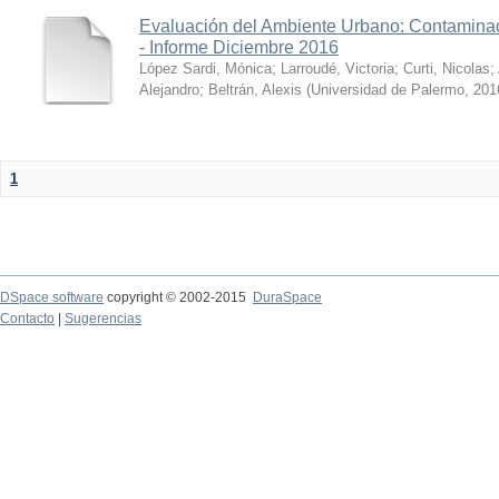
Evaluación del Ambiente Urbano: Contaminac
- Informe Diciembre 2016
López Sardi, Mónica
;
Larroudé, Victoria
;
Curti, Nicolas
;
Alejandro
;
Beltrán, Alexis
(
Universidad de Palermo
,
201
1
DSpace software
copyright © 2002-2015
DuraSpace
Contacto
|
Sugerencias