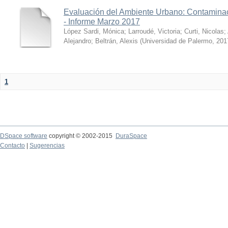
Evaluación del Ambiente Urbano: Contaminac
- Informe Marzo 2017
López Sardi, Mónica
;
Larroudé, Victoria
;
Curti, Nicolas
;
Alejandro
;
Beltrán, Alexis
(
Universidad de Palermo
,
201
1
DSpace software
copyright © 2002-2015
DuraSpace
Contacto
|
Sugerencias