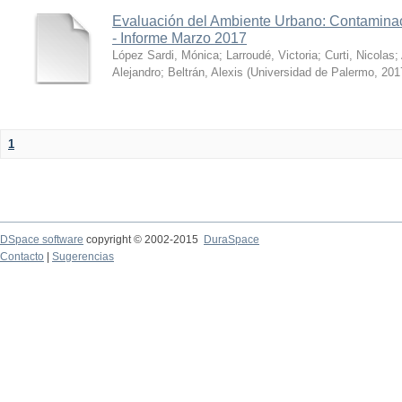
Evaluación del Ambiente Urbano: Contaminac
- Informe Marzo 2017
López Sardi, Mónica
;
Larroudé, Victoria
;
Curti, Nicolas
;
Alejandro
;
Beltrán, Alexis
(
Universidad de Palermo
,
201
1
DSpace software
copyright © 2002-2015
DuraSpace
Contacto
|
Sugerencias