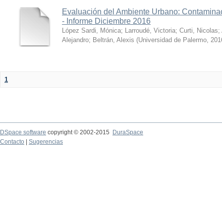
Evaluación del Ambiente Urbano: Contaminac
- Informe Diciembre 2016
López Sardi, Mónica
;
Larroudé, Victoria
;
Curti, Nicolas
;
Alejandro
;
Beltrán, Alexis
(
Universidad de Palermo
,
201
1
DSpace software
copyright © 2002-2015
DuraSpace
Contacto
|
Sugerencias