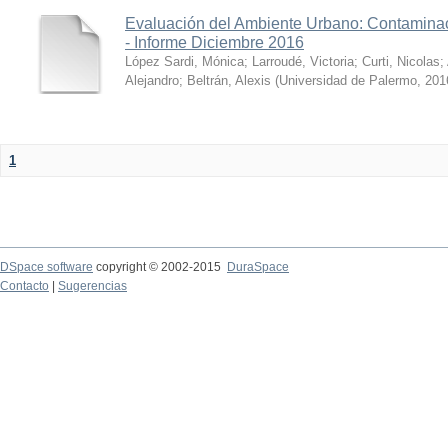
Evaluación del Ambiente Urbano: Contaminac
- Informe Diciembre 2016
López Sardi, Mónica
;
Larroudé, Victoria
;
Curti, Nicolas
;
Alejandro
;
Beltrán, Alexis
(
Universidad de Palermo
,
201
1
DSpace software
copyright © 2002-2015
DuraSpace
Contacto
|
Sugerencias