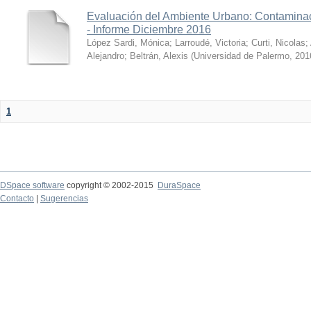
Evaluación del Ambiente Urbano: Contaminac
- Informe Diciembre 2016
López Sardi, Mónica
;
Larroudé, Victoria
;
Curti, Nicolas
;
Alejandro
;
Beltrán, Alexis
(
Universidad de Palermo
,
201
1
DSpace software
copyright © 2002-2015
DuraSpace
Contacto
|
Sugerencias