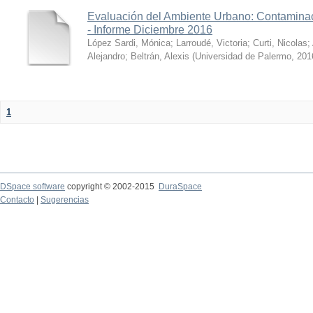
Evaluación del Ambiente Urbano: Contaminac
- Informe Diciembre 2016
López Sardi, Mónica
;
Larroudé, Victoria
;
Curti, Nicolas
;
Alejandro
;
Beltrán, Alexis
(
Universidad de Palermo
,
201
1
DSpace software
copyright © 2002-2015
DuraSpace
Contacto
|
Sugerencias