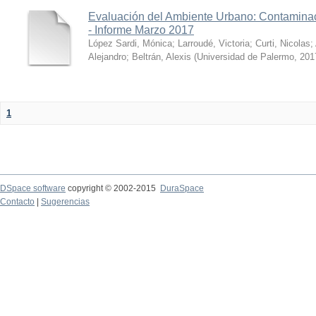
Evaluación del Ambiente Urbano: Contaminac
- Informe Marzo 2017
López Sardi, Mónica
;
Larroudé, Victoria
;
Curti, Nicolas
;
Alejandro
;
Beltrán, Alexis
(
Universidad de Palermo
,
201
1
DSpace software
copyright © 2002-2015
DuraSpace
Contacto
|
Sugerencias