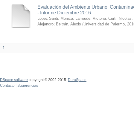
Evaluación del Ambiente Urbano: Contaminac
- Informe Diciembre 2016
López Sardi, Mónica
;
Larroudé, Victoria
;
Curti, Nicolas
;
Alejandro
;
Beltrán, Alexis
(
Universidad de Palermo
,
201
1
DSpace software
copyright © 2002-2015
DuraSpace
Contacto
|
Sugerencias