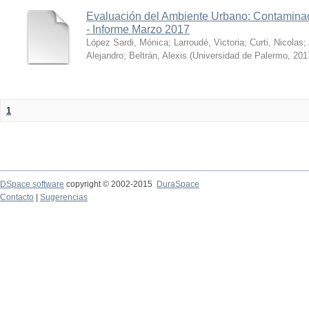
Evaluación del Ambiente Urbano: Contaminac
- Informe Marzo 2017
López Sardi, Mónica
;
Larroudé, Victoria
;
Curti, Nicolas
;
Alejandro
;
Beltrán, Alexis
(
Universidad de Palermo
,
201
1
DSpace software
copyright © 2002-2015
DuraSpace
Contacto
|
Sugerencias