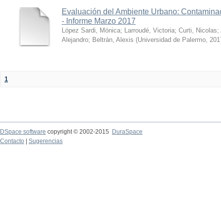
Evaluación del Ambiente Urbano: Contaminac
- Informe Marzo 2017
López Sardi, Mónica
;
Larroudé, Victoria
;
Curti, Nicolas
;
Alejandro
;
Beltrán, Alexis
(
Universidad de Palermo
,
201
1
DSpace software
copyright © 2002-2015
DuraSpace
Contacto
|
Sugerencias