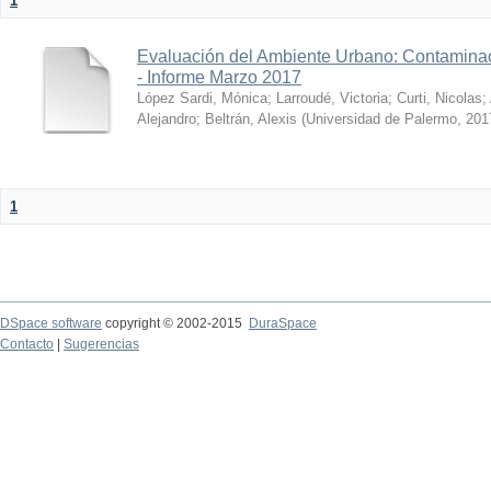
1
Evaluación del Ambiente Urbano: Contaminac
- Informe Marzo 2017
López Sardi, Mónica
;
Larroudé, Victoria
;
Curti, Nicolas
;
Alejandro
;
Beltrán, Alexis
(
Universidad de Palermo
,
201
1
DSpace software
copyright © 2002-2015
DuraSpace
Contacto
|
Sugerencias