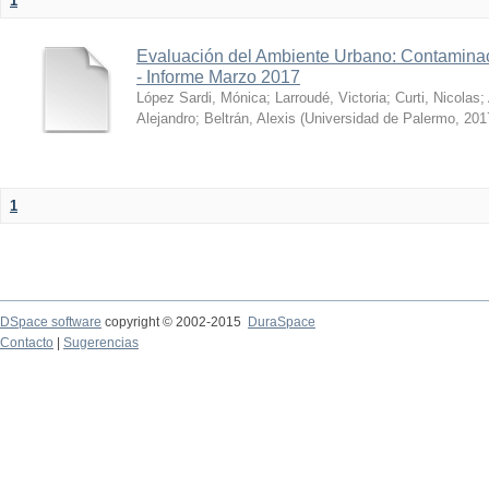
1
Evaluación del Ambiente Urbano: Contaminac
- Informe Marzo 2017
López Sardi, Mónica
;
Larroudé, Victoria
;
Curti, Nicolas
;
Alejandro
;
Beltrán, Alexis
(
Universidad de Palermo
,
201
1
DSpace software
copyright © 2002-2015
DuraSpace
Contacto
|
Sugerencias