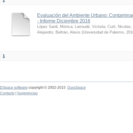
1
Evaluación del Ambiente Urbano: Contaminac
- Informe Diciembre 2016
López Sardi, Mónica
;
Larroudé, Victoria
;
Curti, Nicolas
;
Alejandro
;
Beltrán, Alexis
(
Universidad de Palermo
,
201
1
DSpace software
copyright © 2002-2015
DuraSpace
Contacto
|
Sugerencias