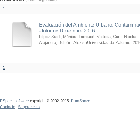
1
Evaluación del Ambiente Urbano: Contaminac
- Informe Diciembre 2016
López Sardi, Mónica
;
Larroudé, Victoria
;
Curti, Nicolas
;
Alejandro
;
Beltrán, Alexis
(
Universidad de Palermo
,
201
1
DSpace software
copyright © 2002-2015
DuraSpace
Contacto
|
Sugerencias