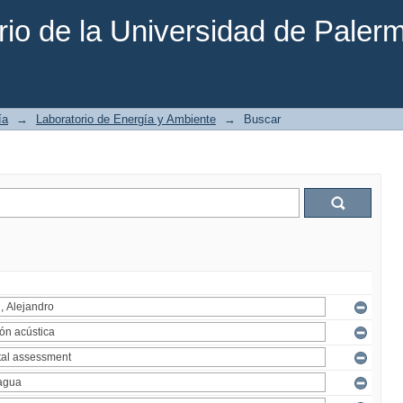
rio de la Universidad de Paler
ía
→
Laboratorio de Energía y Ambiente
→
Buscar