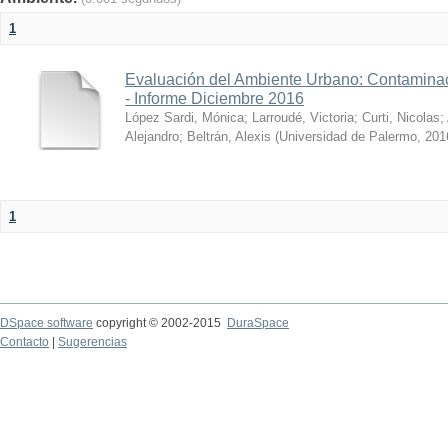
1
Evaluación del Ambiente Urbano: Contaminac
- Informe Diciembre 2016
López Sardi, Mónica
;
Larroudé, Victoria
;
Curti, Nicolas
;
Alejandro
;
Beltrán, Alexis
(
Universidad de Palermo
,
201
1
DSpace software
copyright © 2002-2015
DuraSpace
Contacto
|
Sugerencias