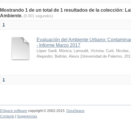
Mostrando 1 de un total de 1 resultados de la colección: La
Ambiente.
(0.001 segundos)
1
Evaluación del Ambiente Urbano: Contaminac
- Informe Marzo 2017
López Sardi, Mónica
;
Larroudé, Victoria
;
Curti, Nicolas
;
Alejandro
;
Beltrán, Alexis
(
Universidad de Palermo
,
201
1
DSpace software
copyright © 2002-2015
DuraSpace
Contacto
|
Sugerencias