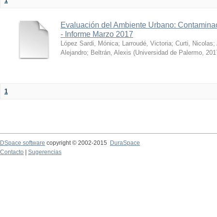
1
Evaluación del Ambiente Urbano: Contaminac
- Informe Marzo 2017
López Sardi, Mónica
;
Larroudé, Victoria
;
Curti, Nicolas
;
Alejandro
;
Beltrán, Alexis
(
Universidad de Palermo
,
201
1
DSpace software
copyright © 2002-2015
DuraSpace
Contacto
|
Sugerencias