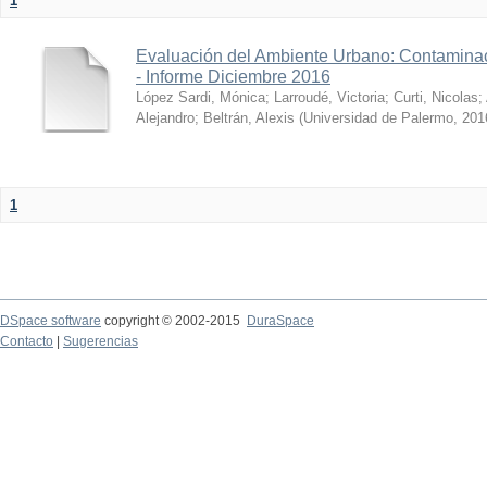
1
Evaluación del Ambiente Urbano: Contaminac
- Informe Diciembre 2016
López Sardi, Mónica
;
Larroudé, Victoria
;
Curti, Nicolas
;
Alejandro
;
Beltrán, Alexis
(
Universidad de Palermo
,
201
1
DSpace software
copyright © 2002-2015
DuraSpace
Contacto
|
Sugerencias