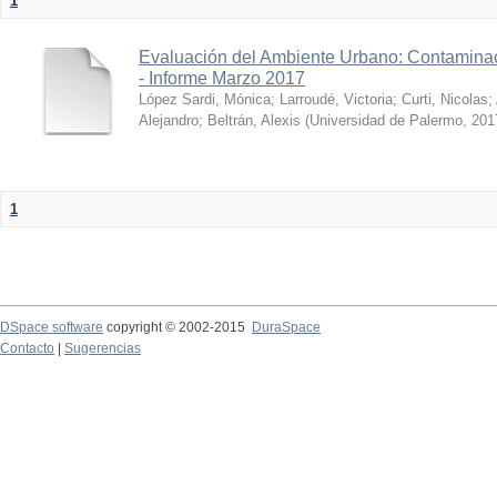
1
Evaluación del Ambiente Urbano: Contaminac
- Informe Marzo 2017
López Sardi, Mónica
;
Larroudé, Victoria
;
Curti, Nicolas
;
Alejandro
;
Beltrán, Alexis
(
Universidad de Palermo
,
201
1
DSpace software
copyright © 2002-2015
DuraSpace
Contacto
|
Sugerencias