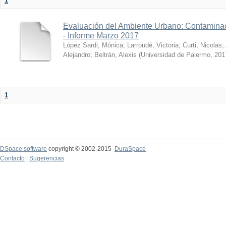
1
Evaluación del Ambiente Urbano: Contaminac
- Informe Marzo 2017
López Sardi, Mónica
;
Larroudé, Victoria
;
Curti, Nicolas
;
Alejandro
;
Beltrán, Alexis
(
Universidad de Palermo
,
201
1
DSpace software
copyright © 2002-2015
DuraSpace
Contacto
|
Sugerencias