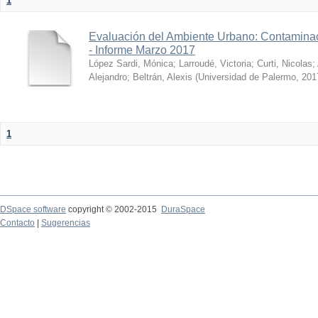
1
Evaluación del Ambiente Urbano: Contaminac
- Informe Marzo 2017
López Sardi, Mónica
;
Larroudé, Victoria
;
Curti, Nicolas
;
Alejandro
;
Beltrán, Alexis
(
Universidad de Palermo
,
201
1
DSpace software
copyright © 2002-2015
DuraSpace
Contacto
|
Sugerencias