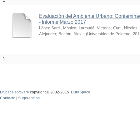
1
Evaluación del Ambiente Urbano: Contaminac
- Informe Marzo 2017
López Sardi, Mónica
;
Larroudé, Victoria
;
Curti, Nicolas
;
Alejandro
;
Beltrán, Alexis
(
Universidad de Palermo
,
201
1
DSpace software
copyright © 2002-2015
DuraSpace
Contacto
|
Sugerencias