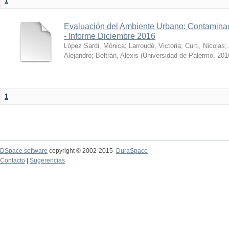
1
Evaluación del Ambiente Urbano: Contaminac
- Informe Diciembre 2016
López Sardi, Mónica
;
Larroudé, Victoria
;
Curti, Nicolas
;
Alejandro
;
Beltrán, Alexis
(
Universidad de Palermo
,
201
1
DSpace software
copyright © 2002-2015
DuraSpace
Contacto
|
Sugerencias