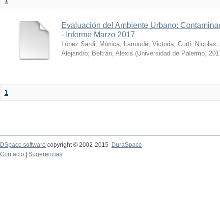
1
Evaluación del Ambiente Urbano: Contaminac
- Informe Marzo 2017
López Sardi, Mónica
;
Larroudé, Victoria
;
Curti, Nicolas
;
Alejandro
;
Beltrán, Alexis
(
Universidad de Palermo
,
201
1
DSpace software
copyright © 2002-2015
DuraSpace
Contacto
|
Sugerencias