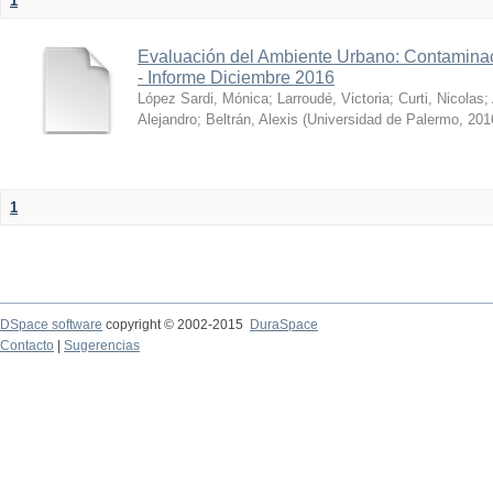
1
Evaluación del Ambiente Urbano: Contaminac
- Informe Diciembre 2016
López Sardi, Mónica
;
Larroudé, Victoria
;
Curti, Nicolas
;
Alejandro
;
Beltrán, Alexis
(
Universidad de Palermo
,
201
1
DSpace software
copyright © 2002-2015
DuraSpace
Contacto
|
Sugerencias