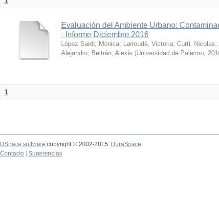
1
Evaluación del Ambiente Urbano: Contaminac
- Informe Diciembre 2016
López Sardi, Mónica
;
Larroudé, Victoria
;
Curti, Nicolas
;
Alejandro
;
Beltrán, Alexis
(
Universidad de Palermo
,
201
1
DSpace software
copyright © 2002-2015
DuraSpace
Contacto
|
Sugerencias